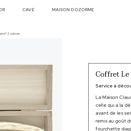
OR
CAVE
MAISON DOZORME
iers® 2 pièces
Coffret Le
Service à déco
La Maison Clau
celle qui a la 
avant de les ser
remis au goût d
fourchette dia