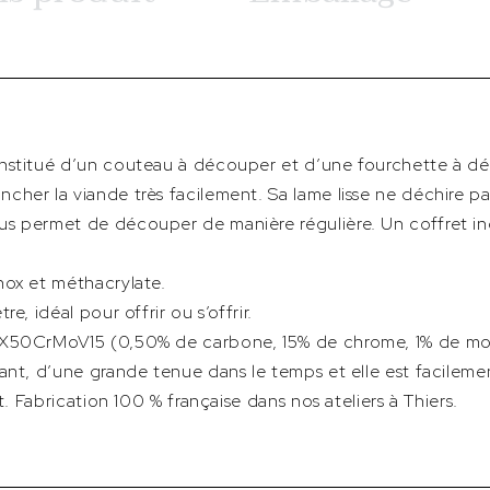
onstitué d’un couteau à découper et d’une fourchette à d
her la viande très facilement. Sa lame lisse ne déchire pa
s permet de découper de manière régulière. Un coffret ind
nox et méthacrylate.
e, idéal pour offrir ou s’offrir.
 X50CrMoV15 (0,50% de carbone, 15% de chrome, 1% de mo
ant, d’une grande tenue dans le temps et elle est facileme
t. Fabrication 100 % française dans nos ateliers à Thiers.