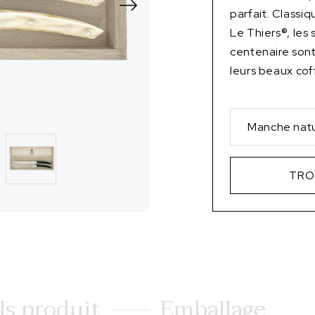
parfait. Classi
Le Thiers®, les
centenaire sont
leurs beaux coff
Manche natu
TRO
ls produit
Emballage