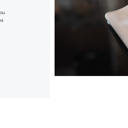
 ou
ns