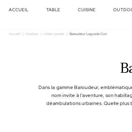
Panneau de gestion des cookies
ACCUEIL
TABLE
CUISINE
OUTDO
Accueil
Outdoor
Urban pocket
Baroudeur Laguiole Cuir
B
Dans la gamme Baroudeur, emblématique 
nom invite à l’aventure, son habilla
déambulations urbaines. Quelle plus be