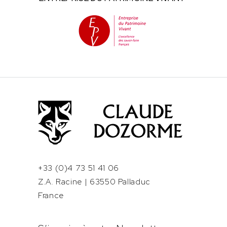
+33 (0)4 73 51 41 06
Z.A. Racine | 63550 Palladuc
France