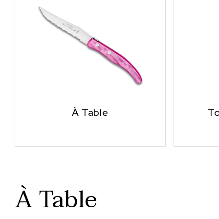
À Table
To
À Table