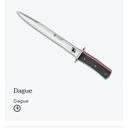
Dague
Dague