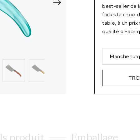
best-seller de
faites le choix
table, à un prix
qualité « Fabri
Manche turq
TRO
ls produit
Emballage