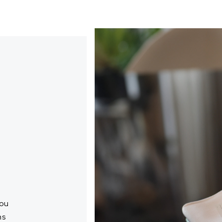
 ou
ns