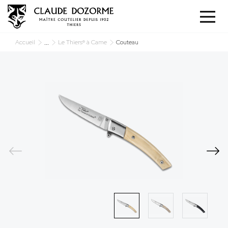
Panneau de gestion des cookies
...
Accueil
Le Thiers® à Came
Couteau