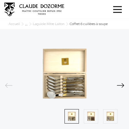
Panneau de gestion des cookies
...
Accueil
Laguiole Mitre Laiton
Coffret 6 cuillères à soupe