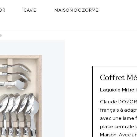
OR
CAVE
MAISON DOZORME
s
Coffret Mé
Laguiole Mitre 
Claude DOZORME
français à adap
avec une lame f
place centrale 
Maison. Avec un