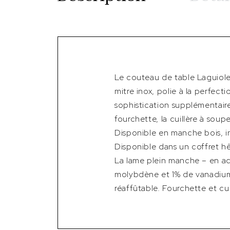
Le couteau de table Laguiole
mitre inox, polie à la perfect
sophistication supplémentair
fourchette, la cuillère à soup
Disponible en manche bois, i
Disponible dans un coffret hêtr
La lame plein manche – en a
molybdène et 1% de vanadium)
réaffûtable. Fourchette et cui