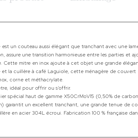
 est un couteau aussi élégant que tranchant avec une lam
ion, assure une transition harmonieuse entre les parties et 
e. Cette mitre en inox ajoute à cet objet une grande élég
e et la cuillère à café Laguiole, cette ménagère de couvert h
nox, corne et méthacrylate.
e, idéal pour offrir ou s’offrir.
cier spécial haut de gamme X50CrMoV15 (0,50% de carbon
 garantit un excellent tranchant, une grande tenue de c
llère en acier 304L écroui. Fabrication 100 % française dans