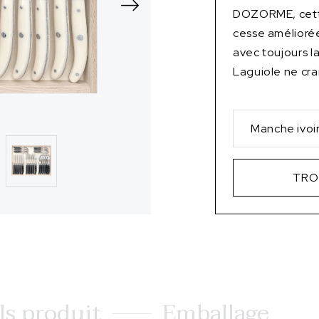
DOZORME, cette
cesse améliorée
avec toujours l
Laguiole ne cra
Manche ivoi
TRO
ls produit
Emballage