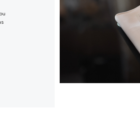
 ou
ns