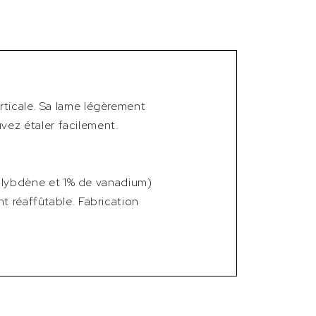
rticale. Sa lame légèrement
ez étaler facilement.
lybdène et 1% de vanadium)
t réaffûtable. Fabrication