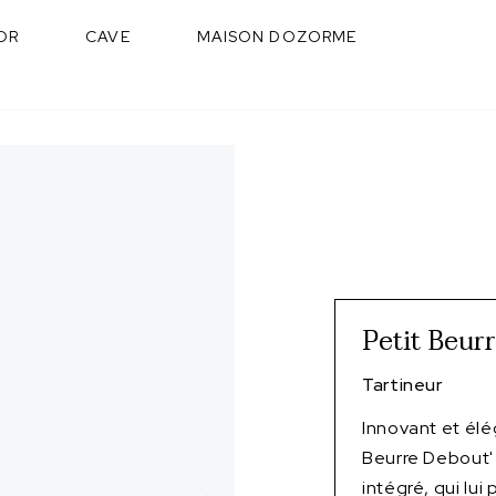
OR
CAVE
MAISON DOZORME
Petit Beur
Tartineur
Innovant et élé
Beurre Debout' 
intégré, qui lui