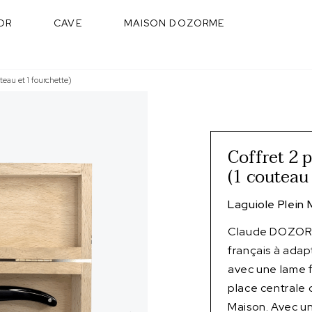
OR
CAVE
MAISON DOZORME
teau et 1 fourchette)
Coffret 2 
(1 couteau 
Laguiole Plein
Claude DOZORME
français à adap
avec une lame f
place centrale 
Maison. Avec un