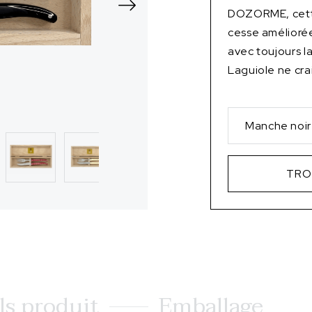
DOZORME, cette
cesse améliorée
avec toujours l
Laguiole ne cra
Manche noir
TRO
ls produit
Emballage