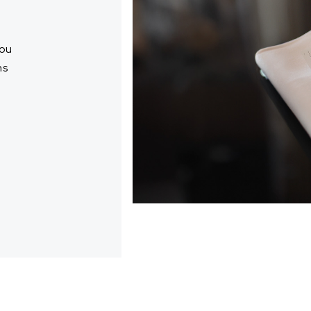
 ou
ns