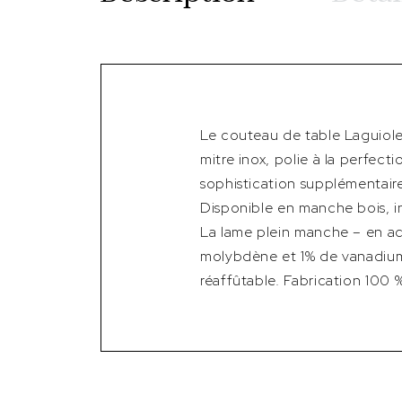
Le couteau de table Laguiole
mitre inox, polie à la perfect
sophistication supplémentair
Disponible en manche bois, i
La lame plein manche – en a
molybdène et 1% de vanadium)
réaffûtable. Fabrication 100 %