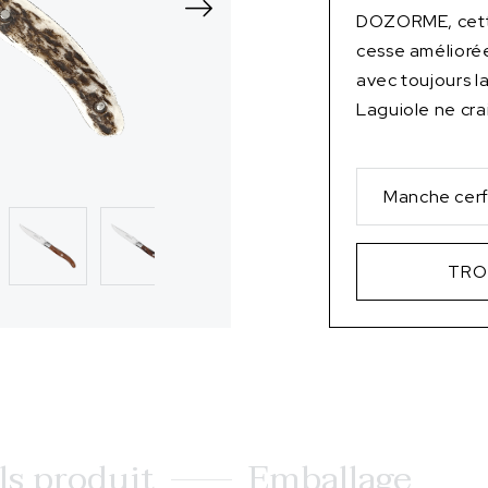
DOZORME, cette
cesse améliorée
avec toujours l
Laguiole ne cra
Manche cer
TRO
ls produit
Emballage