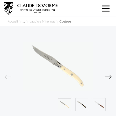
Panneau de gestion des cookies
...
Accueil
Laguiole Mitre Inox
Couteau