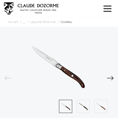
Panneau de gestion des cookies
...
Accueil
Laguiole Mitre Inox
Couteau