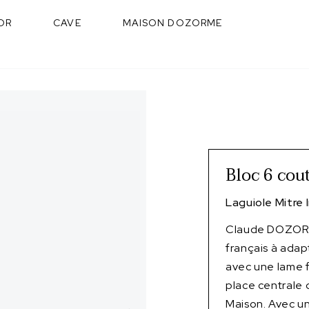
OR
CAVE
MAISON DOZORME
Bloc 6 cou
Laguiole Mitre 
Claude DOZORME
français à adap
avec une lame f
place centrale 
Maison. Avec un