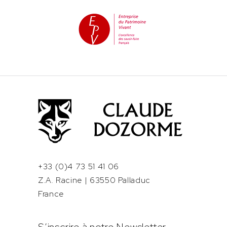
+33 (0)4 73 51 41 06
Z.A. Racine | 63550 Palladuc
France