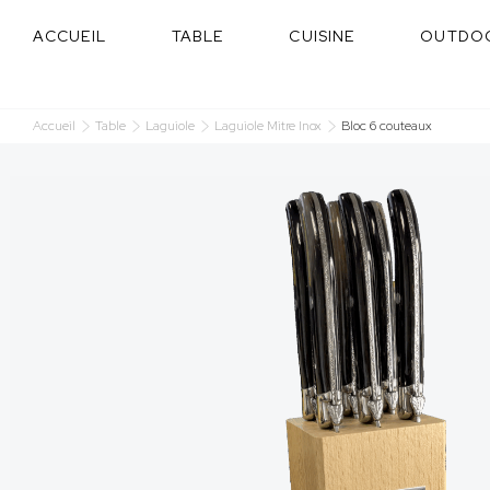
Panneau de gestion des cookies
ACCUEIL
TABLE
CUISINE
OUTDO
Accueil
Table
Laguiole
Laguiole Mitre Inox
Bloc 6 couteaux