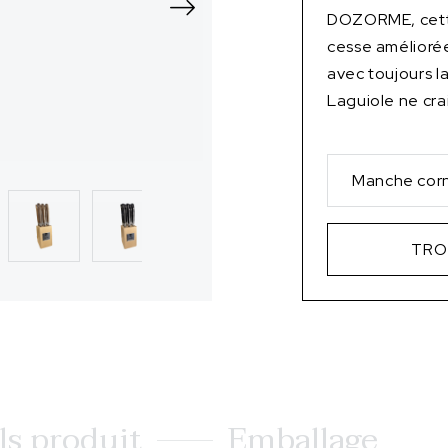
DOZORME, cette
cesse améliorée
avec toujours l
Laguiole ne cra
Manche corn
TRO
ls produit
Emballage