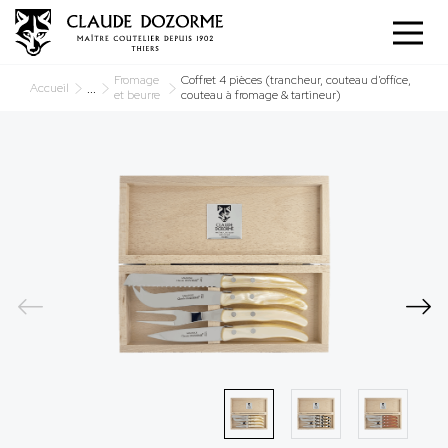
Panneau de gestion des cookies
Fromage
Coffret 4 pièces (trancheur, couteau d’office,
...
Accueil
et beurre
couteau à fromage & tartineur)