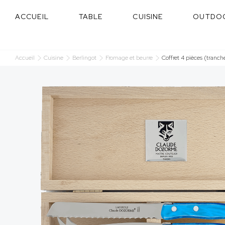
Panneau de gestion des cookies
ACCUEIL
TABLE
CUISINE
OUTDO
Accueil
Cuisine
Berlingot
Fromage et beurre
Coffret 4 pièces (tranch