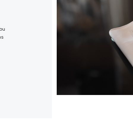
 ou
ns