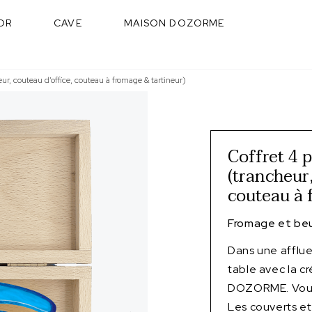
OR
CAVE
MAISON DOZORME
eur, couteau d’office, couteau à fromage & tartineur)
Coffret 4 
(trancheur,
couteau à 
Fromage et beu
Dans une afflu
table avec la c
DOZORME. Vous 
Les couverts et 