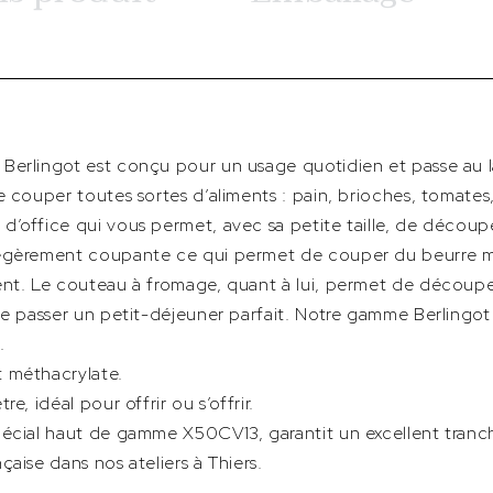
Berlingot est conçu pour un usage quotidien et passe au la
 couper toutes sortes d’aliments : pain, brioches, tomates,
’office qui vous permet, avec sa petite taille, de découpe
légèrement coupante ce qui permet de couper du beurre m
ent. Le couteau à fromage, quant à lui, permet de découpe
ne passer un petit-déjeuner parfait. Notre gamme Berlingo
.
 méthacrylate.
e, idéal pour offrir ou s’offrir.
pécial haut de gamme X50CV13, garantit un excellent tran
aise dans nos ateliers à Thiers.