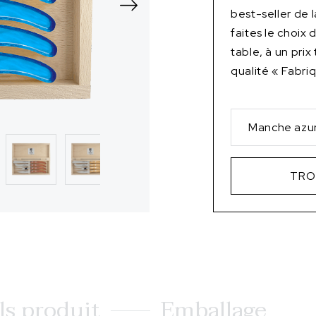
best-seller de
faites le choix
table, à un prix
qualité « Fabri
Manche azu
TRO
ls produit
Emballage