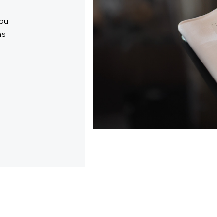
 ou
ns