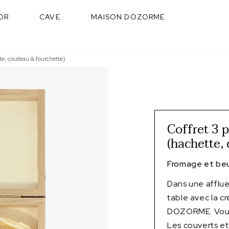
OR
CAVE
MAISON DOZORME
te, couteau & fourchette)
Coffret 3 
(hachette,
Fromage et beu
Dans une afflu
table avec la c
DOZORME. Vous 
Les couverts et 