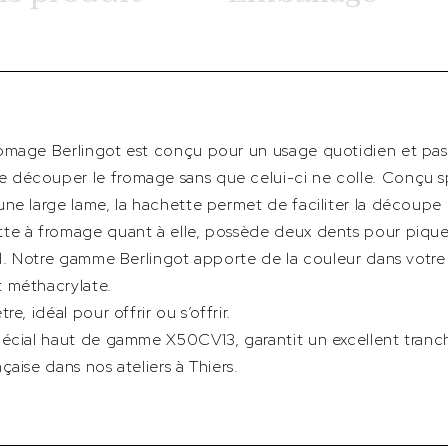
omage Berlingot est conçu pour un usage quotidien et passe
 découper le fromage sans que celui-ci ne colle. Conçu s
ne large lame, la hachette permet de faciliter la découpe 
tte à fromage quant à elle, possède deux dents pour piqu
al. Notre gamme Berlingot apporte de la couleur dans votre c
 méthacrylate.
e, idéal pour offrir ou s’offrir.
pécial haut de gamme X50CV13, garantit un excellent tran
aise dans nos ateliers à Thiers.