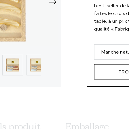
best-seller de
faites le choix
table, à un prix
qualité « Fabri
Manche natu
TRO
ls produit
Emballage