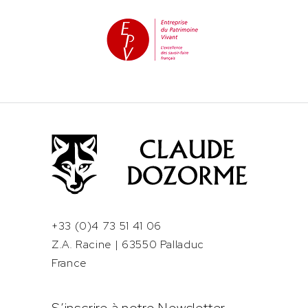
+33 (0)4 73 51 41 06
Z.A. Racine | 63550 Palladuc
France