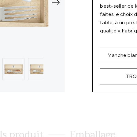
best-seller de
faites le choix
table, à un prix
qualité « Fabri
Manche bla
TRO
ls produit
Emballage