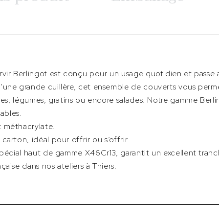
vir Berlingot est conçu pour un usage quotidien et passe a
’une grande cuillère, cet ensemble de couverts vous perme
ndes, légumes, gratins ou encore salades. Notre gamme Berl
tables.
 méthacrylate.
arton, idéal pour offrir ou s’offrir.
 spécial haut de gamme X46Cr13, garantit un excellent tra
aise dans nos ateliers à Thiers.