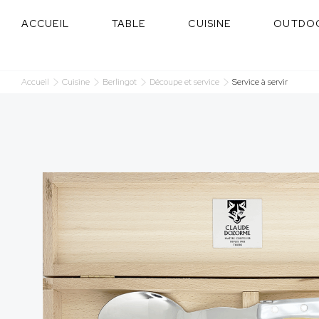
Panneau de gestion des cookies
ACCUEIL
TABLE
CUISINE
OUTDO
Accueil
Cuisine
Berlingot
Découpe et service
Service à servir