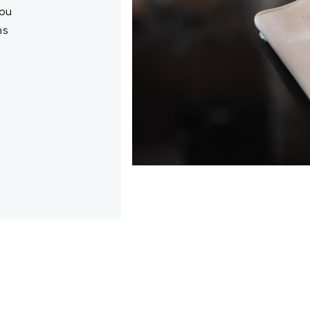
 ou
ns