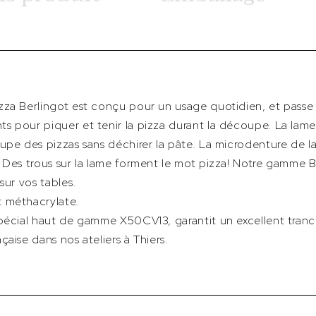
za Berlingot est conçu pour un usage quotidien, et passe a
s pour piquer et tenir la pizza durant la découpe. La lame
upe des pizzas sans déchirer la pâte. La microdenture de l
 Des trous sur la lame forment le mot pizza! Notre gamme B
sur vos tables.
 méthacrylate.
spécial haut de gamme X50CV13, garantit un excellent tran
aise dans nos ateliers à Thiers.