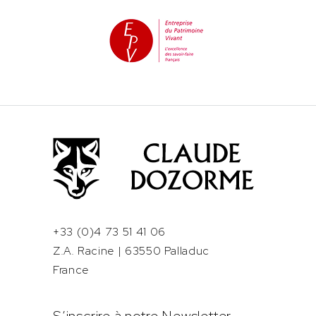
+33 (0)4 73 51 41 06
Z.A. Racine | 63550 Palladuc
France