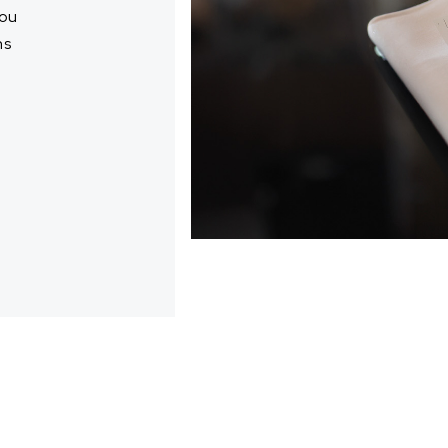
 ou
ns