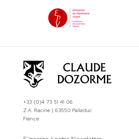
+33 (0)4 73 51 41 06
Z.A. Racine | 63550 Palladuc
France