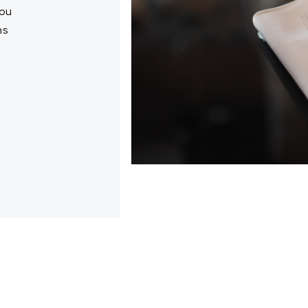
 ou
ns