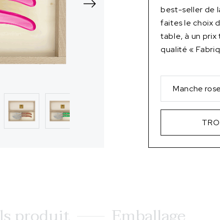
best-seller de
faites le choix
table, à un prix
qualité « Fabri
Manche ros
TRO
ls produit
Emballage