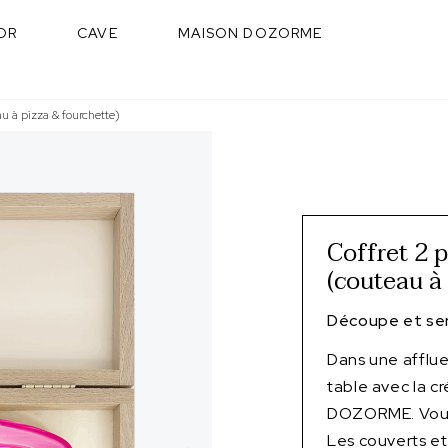
OR
CAVE
MAISON DOZORME
au à pizza & fourchette)
Coffret 2 
(couteau à
Découpe et ser
Dans une afflu
table avec la c
DOZORME. Vous 
Les couverts et 