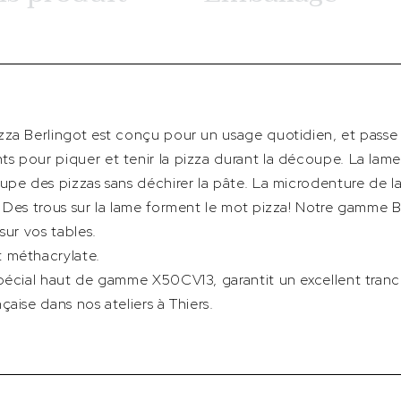
za Berlingot est conçu pour un usage quotidien, et passe a
s pour piquer et tenir la pizza durant la découpe. La lame
upe des pizzas sans déchirer la pâte. La microdenture de l
 Des trous sur la lame forment le mot pizza! Notre gamme B
sur vos tables.
 méthacrylate.
spécial haut de gamme X50CV13, garantit un excellent tran
aise dans nos ateliers à Thiers.