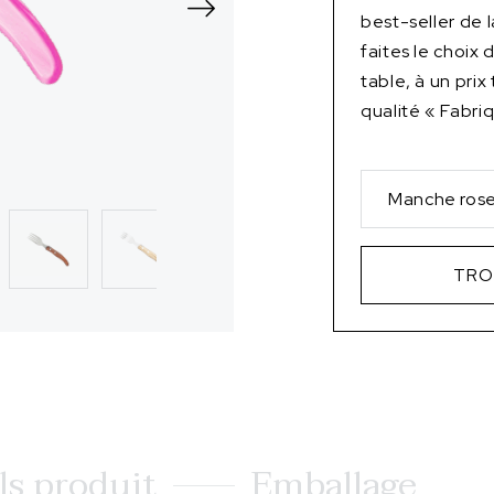
best-seller de
faites le choix
table, à un prix
qualité « Fabri
Manche ros
TRO
ls produit
Emballage