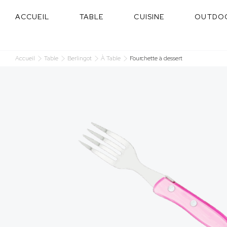
Panneau de gestion des cookies
ACCUEIL
TABLE
CUISINE
OUTDO
Accueil
Table
Berlingot
À Table
Fourchette à dessert