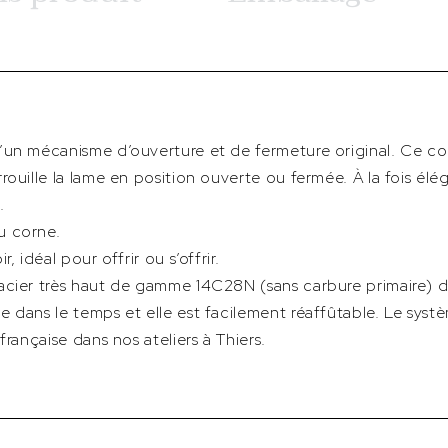
’un mécanisme d’ouverture et de fermeture original. Ce c
ouille la lame en position ouverte ou fermée. À la fois élég
.
u corne.
, idéal pour offrir ou s’offrir.
acier très haut de gamme 14C28N (sans carbure primaire) d
 dans le temps et elle est facilement réaffûtable. Le systè
française dans nos ateliers à Thiers.