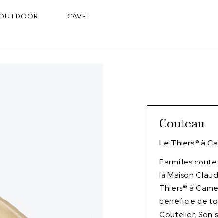
OUTDOOR
CAVE
Couteau
Le Thiers
®
à C
Parmi les cout
la Maison Clau
Thiers® à Cames 
bénéficie de tou
Coutelier. Son 