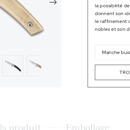
la possibilité 
donnent son id
le raffinement
nobles et son d
Manche bui
TRO
ls produit
Emballage