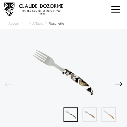
Cookies management panel
...
Accueil
À Table
Fourchette